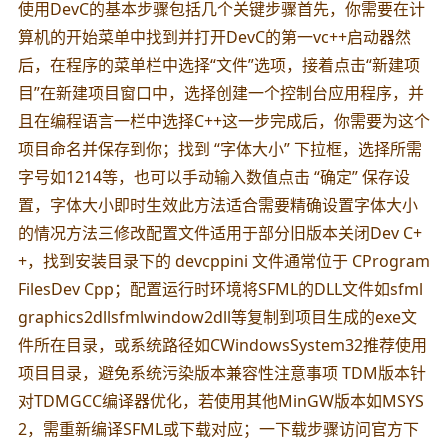
使用DevC的基本步骤包括几个关键步骤首先，你需要在计
算机的开始菜单中找到并打开DevC的第一vc++启动器然
后，在程序的菜单栏中选择“文件”选项，接着点击“新建项
目”在新建项目窗口中，选择创建一个控制台应用程序，并
且在编程语言一栏中选择C++这一步完成后，你需要为这个
项目命名并保存到你；找到 “字体大小” 下拉框，选择所需
字号如1214等，也可以手动输入数值点击 “确定” 保存设
置，字体大小即时生效此方法适合需要精确设置字体大小
的情况方法三修改配置文件适用于部分旧版本关闭Dev C+
+，找到安装目录下的 devcppini 文件通常位于 CProgram
FilesDev Cpp；配置运行时环境将SFML的DLL文件如sfml
graphics2dllsfmlwindow2dll等复制到项目生成的exe文
件所在目录，或系统路径如CWindowsSystem32推荐使用
项目目录，避免系统污染版本兼容性注意事项 TDM版本针
对TDMGCC编译器优化，若使用其他MinGW版本如MSYS
2，需重新编译SFML或下载对应；一下载步骤访问官方下