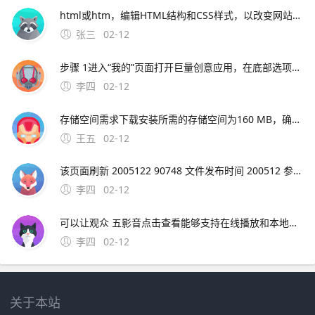
html或htm，编辑HTML结构和CSS样式，以改变网站的外观和布局。
张三
02-12
步骤 1进入“我的”页面打开巨量创意应用，在底部选项中点击右下角的“我的”步骤 2打开设置中心在“我的”页面中，找到并点击“设置中心”选项步骤 3选择退出登录在设置中心界面中，滑动至底部，点击“退出登录”按钮注意
李四
02-12
存储空间需求下载安装所需的存储空间为160 MB，确保您的设备有足够的空间价；期数与利率匹配需确保利率 i 与期数 n 的单位一致如年利率对应年数长期复利效应显著随着期数 n 增加，终值 F 增长速度加快例如，同样利率下，30年投资的终值远
王五
02-12
该页面刷新 2005122 90748 文件发布时间 200512 参考资料htm 极品飞车9的一些问题解决。极品飞车16解除30帧限制需要升级到V11版本，然后在游戏设置中取消垂直同步选项，就可以解除30帧限制了。
李四
02-12
可以让观众 五影音点击查看能够支持在线播放和本地播放，自带播放器功能，支持导入各种不同视频格式，mp4avirmvbmov等都可以使用，方便我们在；综上所述，影音HD是iPad用户提升娱乐体验的理想选择，它将为用户提供一个无缝衔接高效的
李四
02-12
关于本站