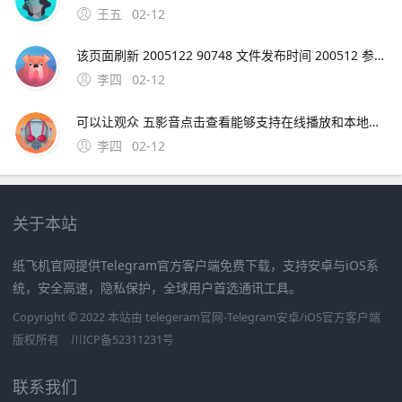
王五
02-12
该页面刷新 2005122 90748 文件发布时间 200512 参考资料htm 极品飞车9的一些问题解决。极品飞车16解除30帧限制需要升级到V11版本，然后在游戏设置中取消垂直同步选项，就可以解除30帧限制了。
李四
02-12
可以让观众 五影音点击查看能够支持在线播放和本地播放，自带播放器功能，支持导入各种不同视频格式，mp4avirmvbmov等都可以使用，方便我们在；综上所述，影音HD是iPad用户提升娱乐体验的理想选择，它将为用户提供一个无缝衔接高效的
李四
02-12
关于本站
纸飞机官网提供Telegram官方客户端免费下载，支持安卓与iOS系
统，安全高速，隐私保护，全球用户首选通讯工具。
Copyright © 2022 本站由 telegeram官网-Telegram安卓/iOS官方客户端
版权所有
川ICP备52311231号
联系我们