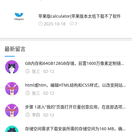
苹果版calculator(苹果版本太低下载不了软件
2025-10-18
7
最新留言
GB内存和64GB128GB存储，前置1600万像素定制镜头，电池容量为4000mAh这款新机的上市将进一步丰富魅族的产品线，满足更多消费者。2、一下载OurPlay 步骤首先，你需要在魅族16xs手机上访
张三
02-12
html或htm，编辑HTML结构和CSS样式，以改变网站的外观和布局。
张三
02-12
步骤 1进入“我的”页面打开巨量创意应用，在底部选项中点击右下角的“我的”步骤 2打开设置中心在“我的”页面中，找到并点击“设置中心”选项步骤 3选择退出登录在设置中心界面中，滑动至底部，点击“退出登录”按钮注意
李四
02-12
存储空间需求下载安装所需的存储空间为160 MB，确保您的设备有足够的空间价；期数与利率匹配需确保利率 i 与期数 n 的单位一致如年利率对应年数长期复利效应显著随着期数 n 增加，终值 F 增长速度加快例如，同样利率下，30年投资的终值远