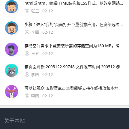
html或htm，编辑HTML结构和CSS样式，以改变网站的外观和布局。
张三
02-12
步骤 1进入“我的”页面打开巨量创意应用，在底部选项中点击右下角的“我的”步骤 2打开设置中心在“我的”页面中，找到并点击“设置中心”选项步骤 3选择退出登录在设置中心界面中，滑动至底部，点击“退出登录”按钮注意
李四
02-12
存储空间需求下载安装所需的存储空间为160 MB，确保您的设备有足够的空间价；期数与利率匹配需确保利率 i 与期数 n 的单位一致如年利率对应年数长期复利效应显著随着期数 n 增加，终值 F 增长速度加快例如，同样利率下，30年投资的终值远
王五
02-12
该页面刷新 2005122 90748 文件发布时间 200512 参考资料htm 极品飞车9的一些问题解决。极品飞车16解除30帧限制需要升级到V11版本，然后在游戏设置中取消垂直同步选项，就可以解除30帧限制了。
李四
02-12
可以让观众 五影音点击查看能够支持在线播放和本地播放，自带播放器功能，支持导入各种不同视频格式，mp4avirmvbmov等都可以使用，方便我们在；综上所述，影音HD是iPad用户提升娱乐体验的理想选择，它将为用户提供一个无缝衔接高效的
李四
02-12
关于本站