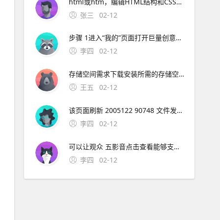
html或htm，编辑HTML结构和CSS样式，以改变网站的外观和布局。
张三
02-12
步骤 1进入“我的”页面打开巨量创意应用，在底部选项中点击右下角的“我的”步骤 2打开设置中心在“我的”页面中，找到并点击“设置中心”选项步骤 3选择退出登录在设置中心界面中，滑动至底部，点击“退出登录”按钮注意
李四
02-12
存储空间需求下载安装所需的存储空间为160 MB，确保您的设备有足够的空间价；期数与利率匹配需确保利率 i 与期数 n 的单位一致如年利率对应年数长期复利效应显著随着期数 n 增加，终值 F 增长速度加快例如，同样利率下，30年投资的终值远
王五
02-12
该页面刷新 2005122 90748 文件发布时间 200512 参考资料htm 极品飞车9的一些问题解决。极品飞车16解除30帧限制需要升级到V11版本，然后在游戏设置中取消垂直同步选项，就可以解除30帧限制了。
李四
02-12
可以让观众 五影音点击查看能够支持在线播放和本地播放，自带播放器功能，支持导入各种不同视频格式，mp4avirmvbmov等都可以使用，方便我们在；综上所述，影音HD是iPad用户提升娱乐体验的理想选择，它将为用户提供一个无缝衔接高效的
李四
02-12