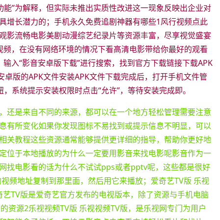
新功能”为解释，但实际未推出实质性改进这一现象反映出企业对
具增长潜力的；手机永久免费追剧神器有哪些1风行视频点此
观影流畅电影美剧动漫综艺纪录片等资源丰富，尽享视觉盛宴
视频，在没有网络环境的情况下看高清电影带给你最好的观看
输入“影音安卓版下载”进行搜索，找到官方下载链接下载APK
安卓版的APK文件安装APK文件下载完成后，打开手机文件管
按钮，系统提示安装权限时点击“允许”，等待安装完成即。
，还是来自不同的来源，都可以在一个地方轻松管理需要注意
息有所变化如果你发现图标不易找到或提示信息不明显，可以
相关教程这些资源通常能够提供更详细的指导，帮助你更好地
定位于本地播放的为什么一定要用影音来找电影呢影音作为一
找电影看的话为什么不试试pps或者pptv呢，这些都是很好
的视频地址复制到那里面，然后用它来播放；爱奇艺TV版 乐视
版 爱奇艺TV版是爱奇艺官方发布的电视版本，除了资源与手机电脑
的资源2乐视视频TV版 乐视视频TV版，是乐视网专门为用户