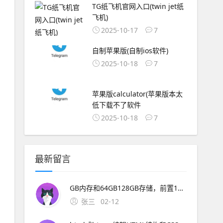
TG纸飞机官网入口(twin jet纸
飞机)
2025-10-17
7
自制苹果版(自制ios软件)
2025-10-18
7
苹果版calculator(苹果版本太
低下载不了软件
2025-10-18
7
最新留言
GB内存和64GB128GB存储，前置1600万像素定制镜头，电池容量为4000mAh这款新机的上市将进一步丰富魅族的产品线，满足更多消费者。2、一下载OurPlay 步骤首先，你需要在魅族16xs手机上访
张三
02-12