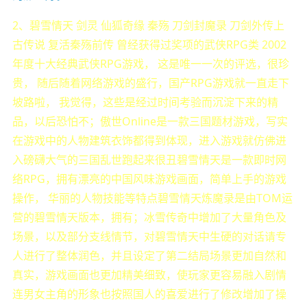
2、碧雪情天 剑灵 仙狐奇缘 秦殇 刀剑封魔录 刀剑外传上
古传说 复活秦殇前传 曾经获得过奖项的武侠RPG类 2002
年度十大经典武侠RPG游戏， 这是唯一一次的评选，很珍
贵， 随后随着网络游戏的盛行，国产RPG游戏就一直走下
坡路啦， 我觉得，这些是经过时间考验而沉淀下来的精
品，以后恐怕不；傲世Online是一款三国题材游戏，写实
在游戏中的人物建筑衣饰都得到体现，进入游戏就仿佛进
入磅礴大气的三国乱世跑起来很丑碧雪情天是一款即时网
络RPG，拥有漂亮的中国风味游戏画面，简单上手的游戏
操作， 华丽的人物技能等特点碧雪情天炼魔录是由TOM运
营的碧雪情天版本，拥有；冰雪传奇中增加了大量角色及
场景，以及部分支线情节，对碧雪情天中生硬的对话请专
人进行了整体润色，并且设定了第二结局场景更加自然和
真实，游戏画面也更加精美细致，使玩家更容易融入剧情
连男女主角的形象也按照国人的喜爱进行了修改增加了操