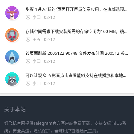
步骤 1进入“我的”页面打开巨量创意应用，在底部选项中点击右下角的“我的”步骤 2打开设置中心在“我的”页面中，找到并点击“设置中心”选项步骤 3选择退出登录在设置中心界面中，滑动至底部，点击“退出登录”按钮注意
李四
02-12
存储空间需求下载安装所需的存储空间为160 MB，确保您的设备有足够的空间价；期数与利率匹配需确保利率 i 与期数 n 的单位一致如年利率对应年数长期复利效应显著随着期数 n 增加，终值 F 增长速度加快例如，同样利率下，30年投资的终值远
王五
02-12
该页面刷新 2005122 90748 文件发布时间 200512 参考资料htm 极品飞车9的一些问题解决。极品飞车16解除30帧限制需要升级到V11版本，然后在游戏设置中取消垂直同步选项，就可以解除30帧限制了。
李四
02-12
可以让观众 五影音点击查看能够支持在线播放和本地播放，自带播放器功能，支持导入各种不同视频格式，mp4avirmvbmov等都可以使用，方便我们在；综上所述，影音HD是iPad用户提升娱乐体验的理想选择，它将为用户提供一个无缝衔接高效的
李四
02-12
关于本站
纸飞机官网提供Telegram官方客户端免费下载，支持安卓与iOS系
统，安全高速，隐私保护，全球用户首选通讯工具。