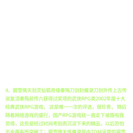
4、碧雪情天剑灵仙狐奇缘秦殇刀剑封魔录刀剑外传上古传
说复活秦殇前传六获得过奖项的武侠RPG类2002年度十大
经典武侠RPG游戏， 这是唯一一次的评选，很珍贵， 随后
随着网络游戏的盛行，国产RPG游戏就一直走下坡路啦我
觉得，这些是经过时间考验而沉淀下来的精品，以后恐怕
不会再有所突破了；碧雪情天炼魔录是由TOM运营的碧雪