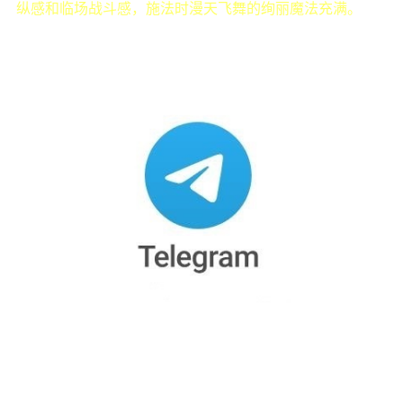
纵感和临场战斗感，施法时漫天飞舞的绚丽魔法充满。