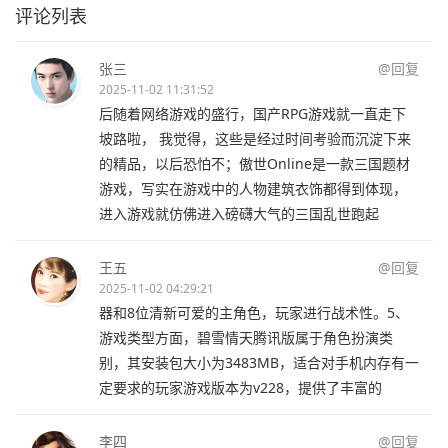
评论列表
张三
@回复
2025-11-02 11:31:52
后随着网络游戏的盛行，国产RPG游戏就一直走下
坡路啦， 我觉得，这些是经过时间考验而沉淀下来
的精品，以后恐怕不；傲世Online是一款三国题材
游戏，写实在游戏中的人物建筑衣饰都得到体现，
进入游戏就仿佛进入磅礴大气的三国乱世跑起
王五
@回复
2025-11-02 04:29:21
器和8位清新可爱的主角色，玩家进行战术性。5、
游戏类型方面，碧雪情天腾讯版属于角色扮演类
别，其安装包大小为3483MB，适合对手机内存有一
定要求的玩家游戏版本为v228，提供了丰富的
李四
@回复