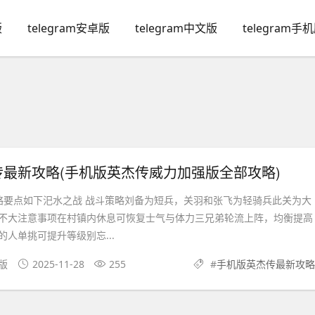
版
telegram安卓版
telegram中文版
telegram手
最新攻略(手机版英杰传威力加强版全部攻略)
略要点如下汜水之战 战斗策略刘备为短兵，关羽和张飞为轻骑兵此关为大
不大注意事项在村镇内休息可恢复士气与体力三兄弟轮流上阵，均衡提高
人单挑可提升等级别忘...
文版
2025-11-28
255
#
手机版英杰传最新攻略