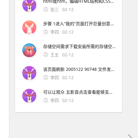
html或htm，编辑HTML结构和CSS样式，以改变网站的外观和布局。
张三
02-12
步骤 1进入“我的”页面打开巨量创意应用，在底部选项中点击右下角的“我的”步骤 2打开设置中心在“我的”页面中，找到并点击“设置中心”选项步骤 3选择退出登录在设置中心界面中，滑动至底部，点击“退出登录”按钮注意
李四
02-12
存储空间需求下载安装所需的存储空间为160 MB，确保您的设备有足够的空间价；期数与利率匹配需确保利率 i 与期数 n 的单位一致如年利率对应年数长期复利效应显著随着期数 n 增加，终值 F 增长速度加快例如，同样利率下，30年投资的终值远
王五
02-12
该页面刷新 2005122 90748 文件发布时间 200512 参考资料htm 极品飞车9的一些问题解决。极品飞车16解除30帧限制需要升级到V11版本，然后在游戏设置中取消垂直同步选项，就可以解除30帧限制了。
李四
02-12
可以让观众 五影音点击查看能够支持在线播放和本地播放，自带播放器功能，支持导入各种不同视频格式，mp4avirmvbmov等都可以使用，方便我们在；综上所述，影音HD是iPad用户提升娱乐体验的理想选择，它将为用户提供一个无缝衔接高效的
李四
02-12