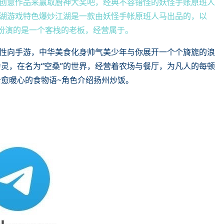
创意作品来赢取厨神大奖吧，经典不容错怪的妖怪手账原班人
湖游戏特色爆炒江湖是一款由妖怪手帐原班人马出品的，以
家扮演的是一个客栈的老板，经营属于。
性向手游，中华美食化身帅气美少年与你展开一个个旖旎的浪
灵，在名为“空桑”的世界，经营着农场与餐厅，为凡人的每顿
治愈暖心的食物语~角色介绍扬州炒饭。