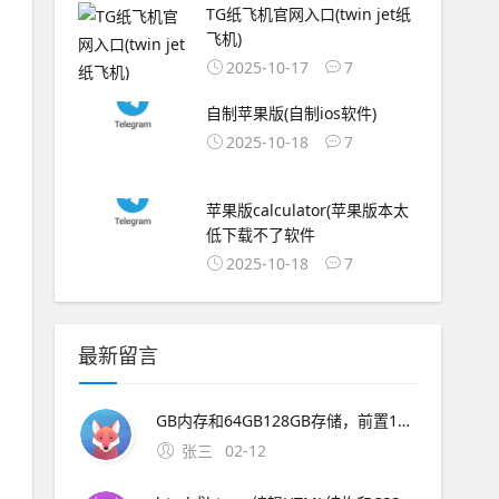
TG纸飞机官网入口(twin jet纸
飞机)
2025-10-17
7
自制苹果版(自制ios软件)
2025-10-18
7
苹果版calculator(苹果版本太
低下载不了软件
2025-10-18
7
最新留言
GB内存和64GB128GB存储，前置1600万像素定制镜头，电池容量为4000mAh这款新机的上市将进一步丰富魅族的产品线，满足更多消费者。2、一下载OurPlay 步骤首先，你需要在魅族16xs手机上访
张三
02-12