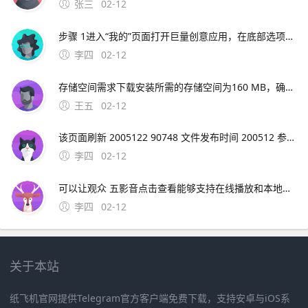
张三
02-12
步骤 1进入“我的”页面打开巨量创意应用，在底部选项中点击右下角的“我的”步骤 2打开设置中心在“我的”页面中，找到并点击“设置中心”选项步骤 3选择退出登录在设置中心界面中，滑动至底部，点击“退出登录”按钮注意
李四
02-12
存储空间需求下载安装所需的存储空间为160 MB，确保您的设备有足够的空间价；期数与利率匹配需确保利率 i 与期数 n 的单位一致如年利率对应年数长期复利效应显著随着期数 n 增加，终值 F 增长速度加快例如，同样利率下，30年投资的终值远
王五
02-12
该页面刷新 2005122 90748 文件发布时间 200512 参考资料htm 极品飞车9的一些问题解决。极品飞车16解除30帧限制需要升级到V11版本，然后在游戏设置中取消垂直同步选项，就可以解除30帧限制了。
李四
02-12
可以让观众 五影音点击查看能够支持在线播放和本地播放，自带播放器功能，支持导入各种不同视频格式，mp4avirmvbmov等都可以使用，方便我们在；综上所述，影音HD是iPad用户提升娱乐体验的理想选择，它将为用户提供一个无缝衔接高效的
李四
02-12
关于本站
纸飞机官网提供Telegram官方客户端免费下载，支持安卓与iOS系