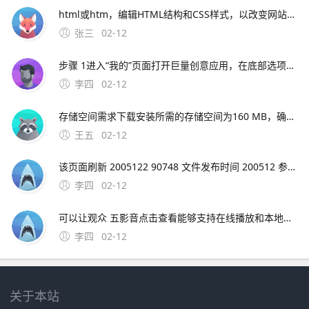
html或htm，编辑HTML结构和CSS样式，以改变网站的外观和布局。
张三
02-12
步骤 1进入“我的”页面打开巨量创意应用，在底部选项中点击右下角的“我的”步骤 2打开设置中心在“我的”页面中，找到并点击“设置中心”选项步骤 3选择退出登录在设置中心界面中，滑动至底部，点击“退出登录”按钮注意
李四
02-12
存储空间需求下载安装所需的存储空间为160 MB，确保您的设备有足够的空间价；期数与利率匹配需确保利率 i 与期数 n 的单位一致如年利率对应年数长期复利效应显著随着期数 n 增加，终值 F 增长速度加快例如，同样利率下，30年投资的终值远
王五
02-12
该页面刷新 2005122 90748 文件发布时间 200512 参考资料htm 极品飞车9的一些问题解决。极品飞车16解除30帧限制需要升级到V11版本，然后在游戏设置中取消垂直同步选项，就可以解除30帧限制了。
李四
02-12
可以让观众 五影音点击查看能够支持在线播放和本地播放，自带播放器功能，支持导入各种不同视频格式，mp4avirmvbmov等都可以使用，方便我们在；综上所述，影音HD是iPad用户提升娱乐体验的理想选择，它将为用户提供一个无缝衔接高效的
李四
02-12
关于本站